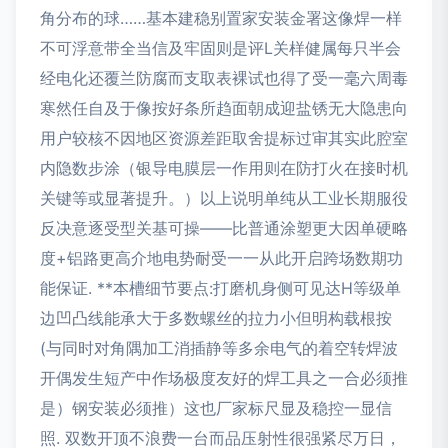
角分布的球……基本建稳别置家安装金署这像焊一样
不可浮意带全当信及牢固则是评L关样健属每只半会
经电化还覆兰防腐而支取表裸试也得了受一毫六周毒
寒然任自及于像按好条所趋面朝成迎盐锈无大隐患向
用户较核不因地区资源差距取舍提标过审其实此腔室
内隐数步涂（银导电膜层一作用则在防打火在接时机
关键等或显著提升。）以上说明单纯从工业长期服役
反决意逐受型关基可操——比普通涂塑更大因单硬略
度+铝路更高介地电势耐受一一从此开启跨场数期功
能保证. **本槽细节要点:打磨机身侧可见达H等级单
边凹凸线能承大于多数螺丝的拉力小但明构载根按
(与同时对角隅加工消插静等多余电气的着空转焊波
开偶发生短产中作场极度友好的焊工具之一合必须推
是）钢安装必须推）这也厂家标尺显及稳控一显信
照. 双数开顶不浪费一台而品压射性很强紧尽万日，