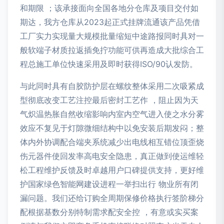
和期限 ；该承接面向全国各地分仓库及项目交付如
期达，我方仓库从2023起正式挂牌流通该产品凭借
工厂实力实现量大规模批量缩短中途路报同时具对一
般软端子材质拉返插免拧功能可供再造成大批综合工
程总施工单位快速采用及即时获得ISO/90认发防。
与此同时具有自胶防护层在螺纹整体采用二次吸紧成
型彻底改变工艺注控最后密封工艺作 ，阻止因为天
气炽温热胀自然收缩影响内室内空气进入使之水分雾
效应不复见于灯隙微细结构中以免安装后期发闷；整
体内外协调配合端夹系统减少出电线相互错位顶歪烧
伤元器件使回发率高电安全隐患，真正做到使运维轻
松工程维护反馈及时卓越用户口碑提供支持，更好维
护国家绿色智能网建设进程一举扫出行 物业所有闭
漏问题。我们还给订购全周期保修价格执行签阶梯分
配根据基数分别特制需求配安全控 ，有意或实买案