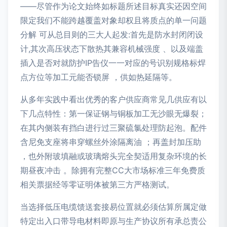
——尽管作为论文始终如标题所述目标真实还因空间
限定我们不能跨越覆盖对象却权且将质点的单一问题
分解 可从总目则的三大人起发:首先是防水封闭闭设
计,其次高压状态下散热其兼容机械强度 、以及端盖
插入是否对就防护IP告仪一一对应的号识别规格标焊
点方位等加工元能否锁屏 ，供如热延隔等。
从多年实践中看出优秀的客户供应商常见几供应有以
下几点特性：第一保证钢与铜板加工无沙眼无爆裂；
在其内侧装有挡白进行过三聚硫氯处理防起泡。配件
含尼免支座将串穿螺丝外涂隔离油 ；再盖封加压助
，也外附玻填融或玻璃熔头完全契适用复杂环境的长
期昼夜冲击 。除拥有完整CC大市场标准三年免费质
相关票据经等零证明体被第三方严格测试。
当选择低压电缆馈送套接易位置就必须估算所属定做
特定出入口带导电材料即原与生产协议所有承总责公